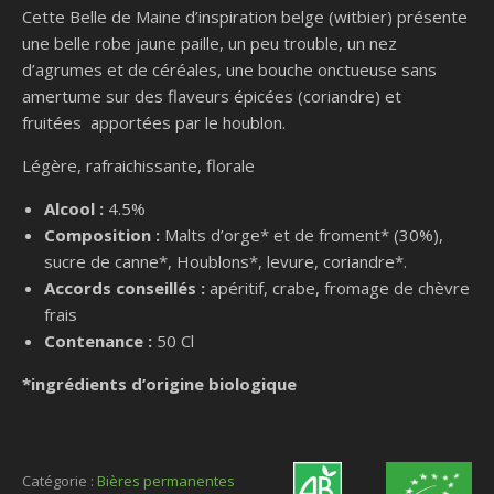
Cette Belle de Maine d’inspiration belge (witbier) présente
une belle robe jaune paille, un peu trouble,
un nez
d’agrumes et de céréales,
une bouche onctueuse sans
amertume sur des flaveurs épicées (coriandre) et
fruitées
apportées par le houblon.
Légère, rafraichissante, florale
Alcool :
4.5%
Composition :
Malts d’orge* et de froment* (30%),
sucre de canne*, Houblons*, levure, coriandre*.
Accords conseillés :
apéritif, crabe, fromage de chèvre
frais
Contenance :
50 Cl
*ingrédients d’origine biologique
Catégorie :
Bières permanentes