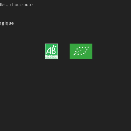
lles,
choucroute
logique